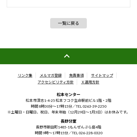
一覧に戻る
リンク集
メルマガ登録
免責事項
サイトマップ
アクセシビリティ方針
Ｘ運用方針
松本センター
松本市深志1-4-25 松本フコク生命駅前ビル1階・2階
時間 8時30分～17時15分／
TEL 0263-39-2250
※土曜日・日曜日、祝日、年末年始（12月29日～1月3日）はお休みです。
長野分室
長野市新田町1485-1もんぜんぷら座4階
時間 9時～17時15分／
TEL 026-228-0320