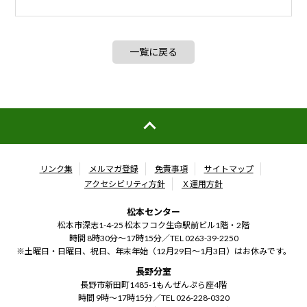
一覧に戻る
リンク集
メルマガ登録
免責事項
サイトマップ
アクセシビリティ方針
Ｘ運用方針
松本センター
松本市深志1-4-25 松本フコク生命駅前ビル1階・2階
時間 8時30分～17時15分／
TEL 0263-39-2250
※土曜日・日曜日、祝日、年末年始（12月29日～1月3日）はお休みです。
長野分室
長野市新田町1485-1もんぜんぷら座4階
時間 9時～17時15分／
TEL 026-228-0320