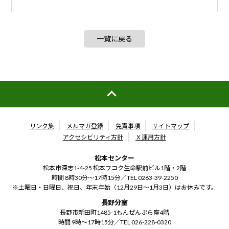
一覧に戻る
リンク集
メルマガ登録
免責事項
サイトマップ
アクセシビリティ方針
Ｘ運用方針
松本センター
松本市深志1-4-25 松本フコク生命駅前ビル1階・2階
時間 8時30分～17時15分／
TEL 0263-39-2250
※土曜日・日曜日、祝日、年末年始（12月29日～1月3日）はお休みです。
長野分室
長野市新田町1485-1もんぜんぷら座4階
時間 9時～17時15分／
TEL 026-228-0320