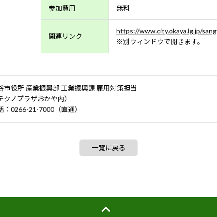
参加費用
無料
https://www.city.okaya.lg.jp/sa
関連リンク
※別ウィンドウで開きます。
谷市役所 産業振興部 工業振興課 雇用対策担当
テクノプラザおかや内）
：0266-21-7000（直通）
一覧に戻る