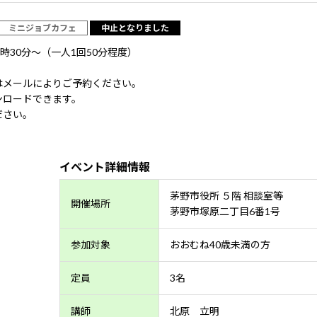
ミニジョブカフェ
中止となりました
5時30分～（一人1回50分程度）
メールによりご予約ください。
ロードできます。
ださい。
イベント詳細情報
茅野市役所 ５階 相談室等
開催場所
茅野市塚原二丁目6番1号
参加対象
おおむね40歳未満の方
定員
3名
講師
北原 立明