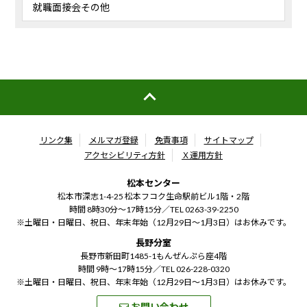
就職面接会その他
リンク集
メルマガ登録
免責事項
サイトマップ
アクセシビリティ方針
Ｘ運用方針
松本センター
松本市深志1-4-25 松本フコク生命駅前ビル1階・2階
時間 8時30分～17時15分／
TEL 0263-39-2250
※土曜日・日曜日、祝日、年末年始（12月29日～1月3日）はお休みです。
長野分室
長野市新田町1485-1もんぜんぷら座4階
時間 9時～17時15分／
TEL 026-228-0320
※土曜日・日曜日、祝日、年末年始（12月29日～1月3日）はお休みです。
お問い合わせ